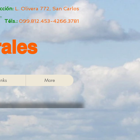
cción:
L. Olivera 772, San Carlos
Téls.:
099.812.453-
4266.3781
ales
inks
More