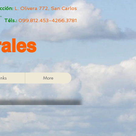
cción:
L. Olivera 772, San Carlos
Téls.:
099.812.453-
4266.3781
ales
inks
More