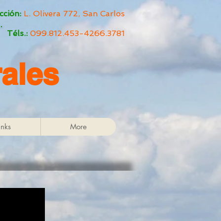
cción:
L. Olivera 772, San Carlos
Téls.:
099.812.453-
4266.3781
ales
inks
More