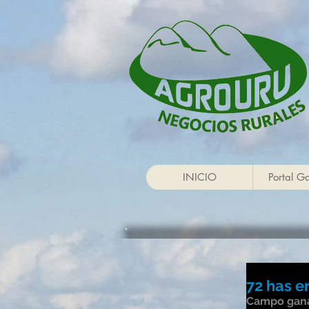
INICIO
Portal G
72 has e
Campo gana