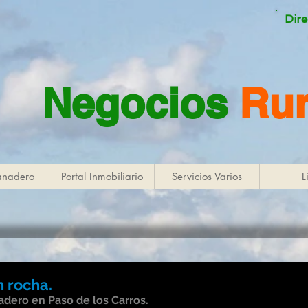
Dire
Negocios
Rur
anadero
Portal Inmobiliario
Servicios Varios
L
n rocha.
dero en Paso de los Carros.